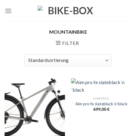
Skip
to
content
MOUNTAINBIKE
FILTER
HARDTAIL
Aim pro fe slateblack´n´black
699,00
€