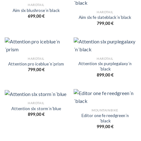
HARDTAIL
Aim slx blushrose´n´black
HARDTAIL
699,00
€
Aim slx fe slateblack´n´black
799,00
€
HARDTAIL
HARDTAIL
Attention slx purplegalaxy´n
Attention pro iceblue´n´prism
´black
799,00
€
899,00
€
HARDTAIL
Attention slx storm´n´blue
MOUNTAINBIKE
899,00
€
Editor one fe reedgreen´n
´black
999,00
€