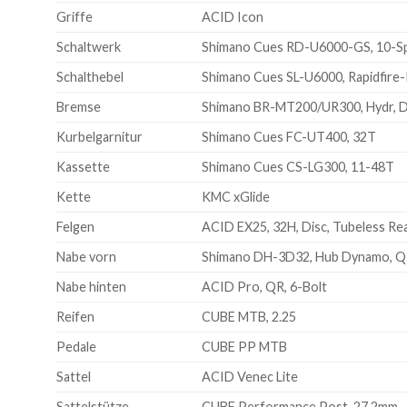
Griffe
ACID Icon
Schaltwerk
Shimano Cues RD-U6000-GS, 10-S
Schalthebel
Shimano Cues SL-U6000, Rapidfire-
Bremse
Shimano BR-MT200/UR300, Hydr, Di
Kurbelgarnitur
Shimano Cues FC-UT400, 32T
Kassette
Shimano Cues CS-LG300, 11-48T
Kette
KMC xGlide
Felgen
ACID EX25, 32H, Disc, Tubeless Re
Nabe vorn
Shimano DH-3D32, Hub Dynamo, 
Nabe hinten
ACID Pro, QR, 6-Bolt
Reifen
CUBE MTB, 2.25
Pedale
CUBE PP MTB
Sattel
ACID Venec Lite
Sattelstütze
CUBE Performance Post, 27.2mm