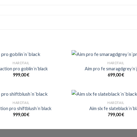
HARDTAIL
HARDTAIL
action pro goblin´n´black
Aim pro fe smaragdgrey´n´
999,00
€
699,00
€
HARDTAIL
HARDTAIL
tion pro shiftblush´n´black
Aim slx fe slateblack´n´b
999,00
€
799,00
€