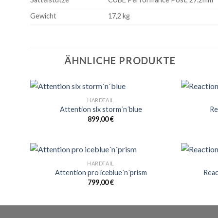
Gewicht
17,2 kg
ÄHNLICHE PRODUKTE
HARDTAIL
Attention slx storm´n´blue
Re
899,00
€
HARDTAIL
Attention pro iceblue´n´prism
Reac
799,00
€