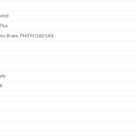
peed
Plus
sc Brake, PM/FM (160/160)
ady
QR