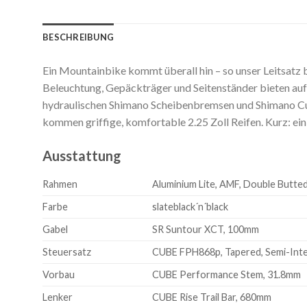
BESCHREIBUNG
Ein Mountainbike kommt überall hin – so unser Leitsatz 
Beleuchtung, Gepäckträger und Seitenständer bieten auf
hydraulischen Shimano Scheibenbremsen und Shimano Cue
kommen griffige, komfortable 2.25 Zoll Reifen. Kurz: ein 
Ausstattung
Rahmen
Aluminium Lite, AMF, Double Butted
Farbe
slateblack´n´black
Gabel
SR Suntour XCT, 100mm
Steuersatz
CUBE FPH868p, Tapered, Semi-Int
Vorbau
CUBE Performance Stem, 31.8mm
Lenker
CUBE Rise Trail Bar, 680mm