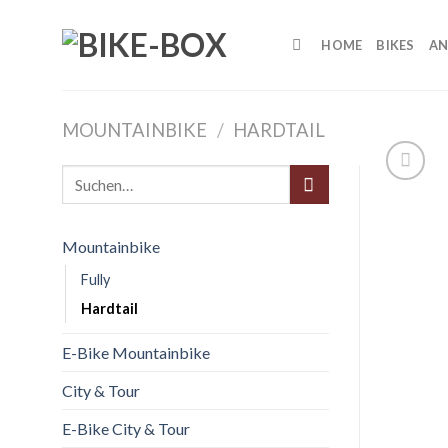
Skip
to
HOME
BIKES
AN
content
MOUNTAINBIKE
/
HARDTAIL
Suche
nach:
Mountainbike
Fully
Hardtail
E-Bike Mountainbike
City & Tour
E-Bike City & Tour