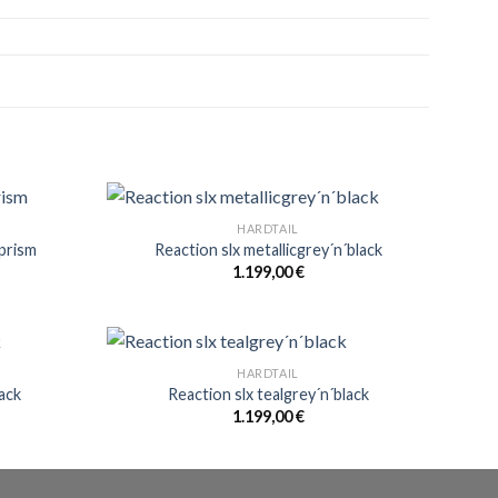
HARDTAIL
prism
Reaction slx metallicgrey´n´black
1.199,00
€
HARDTAIL
lack
Reaction slx tealgrey´n´black
1.199,00
€