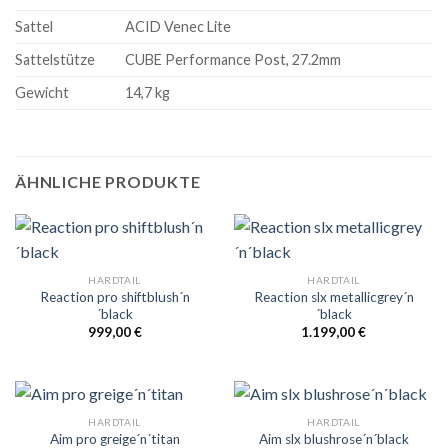
Sattel
ACID Venec Lite
Sattelstütze
CUBE Performance Post, 27.2mm
Gewicht
14,7 kg
ÄHNLICHE PRODUKTE
HARDTAIL
HARDTAIL
Reaction pro shiftblush´n
Reaction slx metallicgrey´n
´black
´black
999,00
€
1.199,00
€
HARDTAIL
HARDTAIL
Aim pro greige´n´titan
Aim slx blushrose´n´black