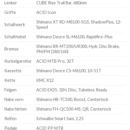
Lenker
CUBE Rise Trail Bar, 680mm
Griffe
ACID Icon
Shimano XT RD-M8100-SGS, ShadowPlus, 12-
Schaltwerk
Speed
Schalthebel
Shimano Deore SL-M6100, Rapidfire-Plus
Shimano BR-MT200/UR300, Hydr, Disc Brake,
Bremse
PM/FM (180/160)
Kurbelgarnitur
ACID MTB Pro, 32T
Kassette
Shimano Deore CS-M6100, 10-51T
Kette
KMC X12
Felgen
ACID EX25, 32H, Disc, Tubeless Ready
Nabe vorn
Shimano HB-TC500, Boost, Centerlock
Nabe hinten
Shimano FH-QC500-MS, QR, Centerlock
Reifen
Schwalbe Smart Sam, 2.25
Pedale
ACID PP MTB