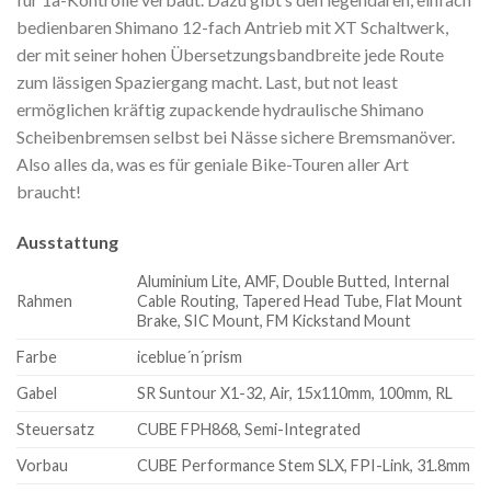
bedienbaren Shimano 12-fach Antrieb mit XT Schaltwerk,
der mit seiner hohen Übersetzungsbandbreite jede Route
zum lässigen Spaziergang macht. Last, but not least
ermöglichen kräftig zupackende hydraulische Shimano
Scheibenbremsen selbst bei Nässe sichere Bremsmanöver.
Also alles da, was es für geniale Bike-Touren aller Art
braucht!
Ausstattung
Aluminium Lite, AMF, Double Butted, Internal
Rahmen
Cable Routing, Tapered Head Tube, Flat Mount
Brake, SIC Mount, FM Kickstand Mount
Farbe
iceblue´n´prism
Gabel
SR Suntour X1-32, Air, 15x110mm, 100mm, RL
Steuersatz
CUBE FPH868, Semi-Integrated
Vorbau
CUBE Performance Stem SLX, FPI-Link, 31.8mm