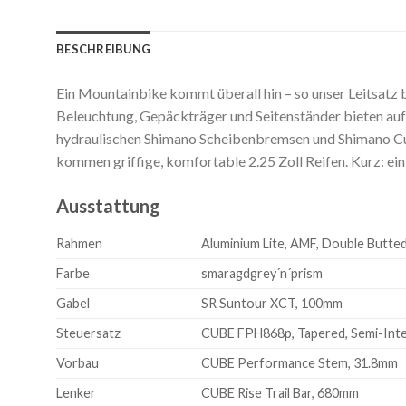
BESCHREIBUNG
Ein Mountainbike kommt überall hin – so unser Leitsatz 
Beleuchtung, Gepäckträger und Seitenständer bieten auf
hydraulischen Shimano Scheibenbremsen und Shimano Cue
kommen griffige, komfortable 2.25 Zoll Reifen. Kurz: ein 
Ausstattung
Rahmen
Aluminium Lite, AMF, Double Butted
Farbe
smaragdgrey´n´prism
Gabel
SR Suntour XCT, 100mm
Steuersatz
CUBE FPH868p, Tapered, Semi-Int
Vorbau
CUBE Performance Stem, 31.8mm
Lenker
CUBE Rise Trail Bar, 680mm