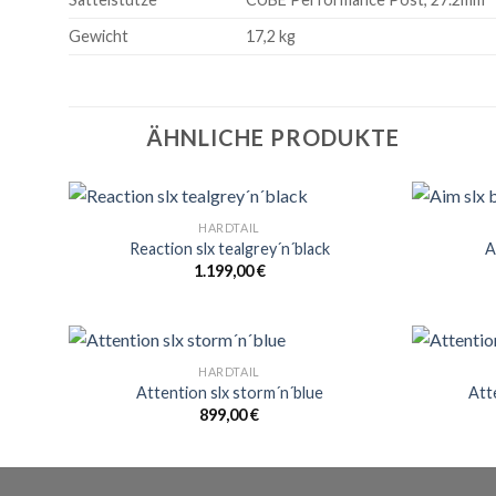
Gewicht
17,2 kg
ÄHNLICHE PRODUKTE
HARDTAIL
Reaction slx tealgrey´n´black
A
1.199,00
€
HARDTAIL
Attention slx storm´n´blue
Att
899,00
€