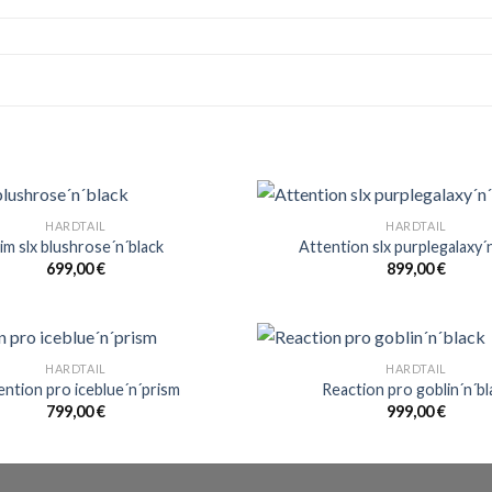
HARDTAIL
HARDTAIL
im slx blushrose´n´black
Attention slx purplegalaxy´
699,00
€
899,00
€
HARDTAIL
HARDTAIL
ention pro iceblue´n´prism
Reaction pro goblin´n´bl
799,00
€
999,00
€