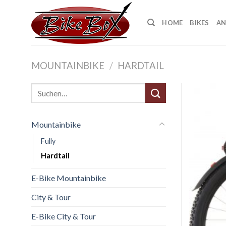
Skip
to
HOME
BIKES
AN
content
MOUNTAINBIKE
/
HARDTAIL
Suche
nach:
Mountainbike
Fully
Hardtail
E-Bike Mountainbike
City & Tour
E-Bike City & Tour