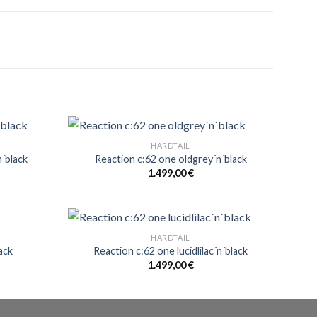
HARDTAIL
n´black
Reaction c:62 one oldgrey´n´black
1.499,00
€
HARDTAIL
ack
Reaction c:62 one lucidlilac´n´black
1.499,00
€