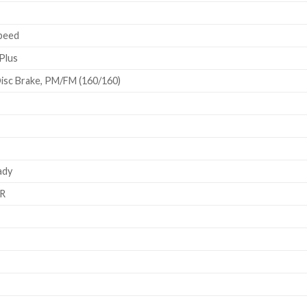
peed
Plus
sc Brake, PM/FM (160/160)
ady
QR