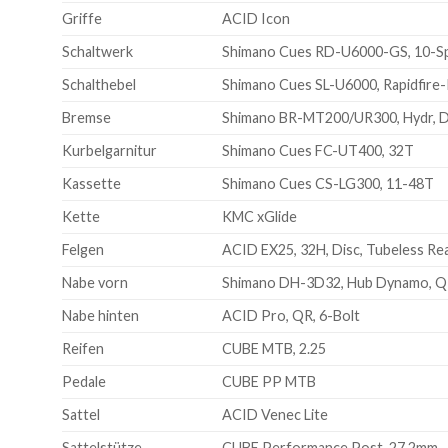
Griffe
ACID Icon
Schaltwerk
Shimano Cues RD-U6000-GS, 10-S
Schalthebel
Shimano Cues SL-U6000, Rapidfire-
Bremse
Shimano BR-MT200/UR300, Hydr, Di
Kurbelgarnitur
Shimano Cues FC-UT400, 32T
Kassette
Shimano Cues CS-LG300, 11-48T
Kette
KMC xGlide
Felgen
ACID EX25, 32H, Disc, Tubeless Re
Nabe vorn
Shimano DH-3D32, Hub Dynamo, 
Nabe hinten
ACID Pro, QR, 6-Bolt
Reifen
CUBE MTB, 2.25
Pedale
CUBE PP MTB
Sattel
ACID Venec Lite
Sattelstütze
CUBE Performance Post, 27.2mm