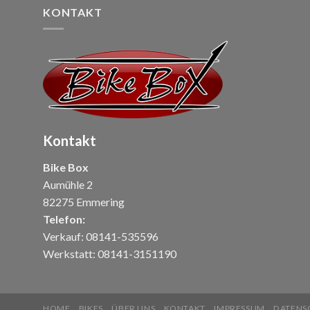
KONTAKT
Kontakt
Bike Box
Aumühle 2
82275 Emmering
Telefon:
Verkauf: 08141-535596
Werkstatt: 08141-3151190
HOME
BIKES
ÜBER UNS
KONTAKT
IMPRESSUM
DATENS