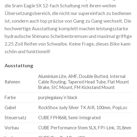
die Sram Eagle SX 12-fach Schaltung mit ihrem weiten
Übersetzungsbereich, die nicht nur supereinfach zu bedienen
ist, sondern auch top präzise von Gang zu Gang wechselt. Die
hochwertige Ausstattung komplett machen leistungsstarke
hydraulische Shimano Scheibenbremsen und maximal griffige
2.25 Zoll Reifen von Schwalbe. Keine Frage, dieses Bike kann
schön und funktionell!
Ausstattung
Aluminium Lite, AMF, Double Butted, Internal
Rahmen
Cable Routing, Tapered Head Tube, Flat Mount
Brake, SIC Mount, FM Kickstand Mount
Farbe
purplegalaxy´n´black
Gabel
RockShox Judy Silver TK AIR, 100mm, PopLoc
Steuersatz
CUBE FPH868, Semi-Integrated
Vorbau
CUBE Performance Stem SLX, FPI-Link, 31.8mm