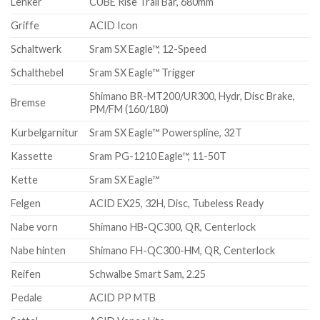
Lenker
CUBE Rise Trail Bar, 680mm
Griffe
ACID Icon
Schaltwerk
Sram SX Eagle™, 12-Speed
Schalthebel
Sram SX Eagle™ Trigger
Shimano BR-MT200/UR300, Hydr, Disc Brake,
Bremse
PM/FM (160/180)
Kurbelgarnitur
Sram SX Eagle™ Powerspline, 32T
Kassette
Sram PG-1210 Eagle™, 11-50T
Kette
Sram SX Eagle™
Felgen
ACID EX25, 32H, Disc, Tubeless Ready
Nabe vorn
Shimano HB-QC300, QR, Centerlock
Nabe hinten
Shimano FH-QC300-HM, QR, Centerlock
Reifen
Schwalbe Smart Sam, 2.25
Pedale
ACID PP MTB