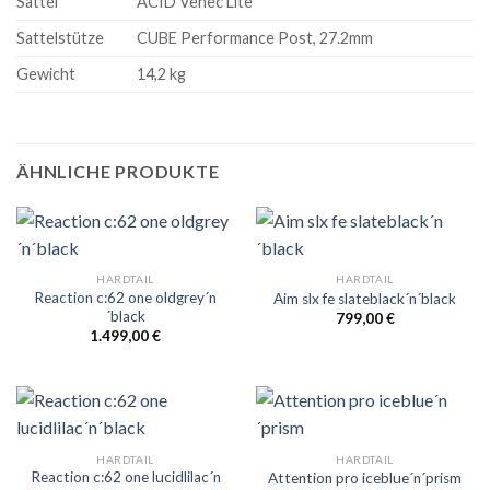
Sattel
ACID Venec Lite
Sattelstütze
CUBE Performance Post, 27.2mm
Gewicht
14,2 kg
ÄHNLICHE PRODUKTE
HARDTAIL
HARDTAIL
Reaction c:62 one oldgrey´n
Aim slx fe slateblack´n´black
´black
799,00
€
1.499,00
€
HARDTAIL
HARDTAIL
Reaction c:62 one lucidlilac´n
Attention pro iceblue´n´prism