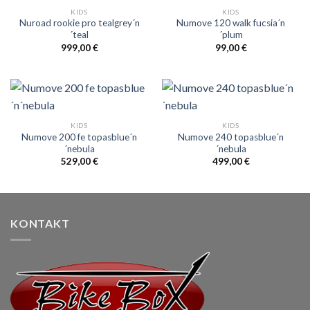
KIDS
KIDS
Nuroad rookie pro tealgrey´n
Numove 120 walk fucsia´n
´teal
´plum
999,00
€
99,00
€
KIDS
KIDS
Numove 200 fe topasblue´n
Numove 240 topasblue´n
´nebula
´nebula
529,00
€
499,00
€
KONTAKT