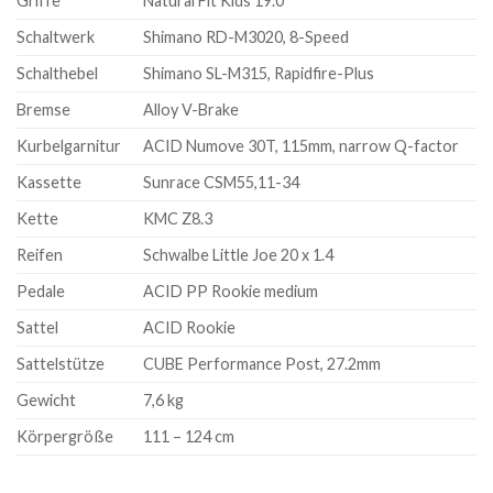
Griffe
Natural Fit Kids 19.0
Schaltwerk
Shimano RD-M3020, 8-Speed
Schalthebel
Shimano SL-M315, Rapidfire-Plus
Bremse
Alloy V-Brake
Kurbelgarnitur
ACID Numove 30T, 115mm, narrow Q-factor
Kassette
Sunrace CSM55,11-34
Kette
KMC Z8.3
Reifen
Schwalbe Little Joe 20 x 1.4
Pedale
ACID PP Rookie medium
Sattel
ACID Rookie
Sattelstütze
CUBE Performance Post, 27.2mm
Gewicht
7,6 kg
Körpergröße
111 – 124 cm