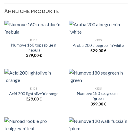
ÄHNLICHE PRODUKTE
KIDS
KIDS
Numove 160 topasblue´n
Aruba 200 aloegreen´n´white
´nebula
529,00
€
379,00
€
KIDS
KIDS
Numove 180 seagreen´n
Acid 200 lightolive´n´orange
´green
329,00
€
399,00
€