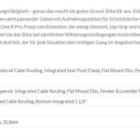
stungsfähigkeit – genau das macht ein gutes Gravel-Bike für aus. 
ahmen samt passender Gabel mit Aufnahmepunkten für Schutzblec
One R Pro Pneus von Schwalbe, die wenig Gewicht, top Grip und h
 sie das Bike bei sämtlichen Witterungsbedingungen kontrollie
Antrieb, der für jede Situation den richtigen Gang im Angebot hat.
ternal Cable Routing, Integrated Seat Post Clamp, Flat Mount Disc,
apered, Integrated Cable Routing, Flat Mount Disc, Fender & Lowrider
ed Cable Routing, Bottom Integrated 1 1/2″
k
n, 31.8mm