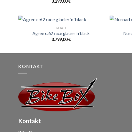
3.299,00
€
ROAD
Agree c:62 race glacier´n´black
Nuro
3.799,00
€
KONTAKT
Kontakt