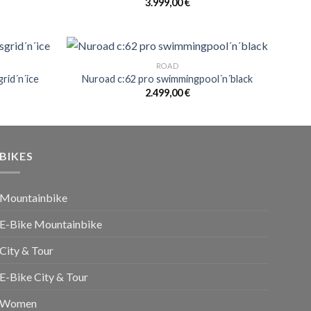
3.999,00
€
ROAD
grid´n´ice
Nuroad c:62 pro swimmingpool´n´black
2.499,00
€
BIKES
Mountainbike
E-Bike Mountainbike
City & Tour
E-Bike City & Tour
Women