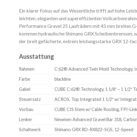
Ein klarer Fokus auf das Wesentliche trifft auf hohe Lei
leichten, eleganten und supereffizienten Vollcarbonr
Performance Gravel 25 Laufrädern mit 45 mm breiten G-
kommen hydraulische Shimano GRX Scheibenbremsen, weil
der breit gefächerte, extrem leistungsstarke GRX 12-fach 
Ausstattung
Rahmen
C:62® Advanced Twin Mold Technology, In
Farbe
blackline
Gabel
CUBE C:62® Technology, 1 1/8″ – 1 1/2″ T
Steuersatz
ACROS, Top Integrated 1 1/2″ w/ Integrat
Vorbau
CUBE CIS Stem w/ Cable Routing, FPI-Lin
Lenker
Newmen Advanced Gravel Bar 318, Carbo
Schaltwerk
Shimano GRX RD-RX822-SGS, 12-Speed