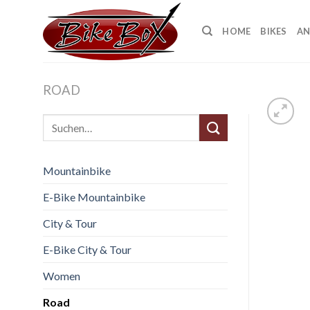
Skip
to
HOME
BIKES
AN
content
ROAD
Suche
nach:
Mountainbike
E-Bike Mountainbike
City & Tour
E-Bike City & Tour
Women
Road