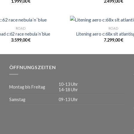
1.999,00
€
2.499,00
€
ROAD
ROAD
ad c:62 race nebula´n´blue
Litening aero c:68x slt atlantis
3.599,00
€
7.299,00
€
ÖFFNUNGSZEITEN
10-13 Uhr
Montag bis Freitag
14-18 Uhr
Samstag
09-13 Uhr