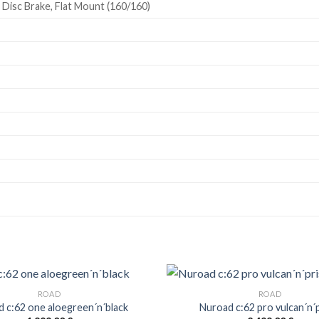
Disc Brake, Flat Mount (160/160)
ROAD
ROAD
 c:62 one aloegreen´n´black
Nuroad c:62 pro vulcan´n´