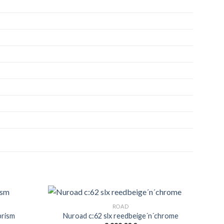
ROAD
prism
Nuroad c:62 slx reedbeige´n´chrome