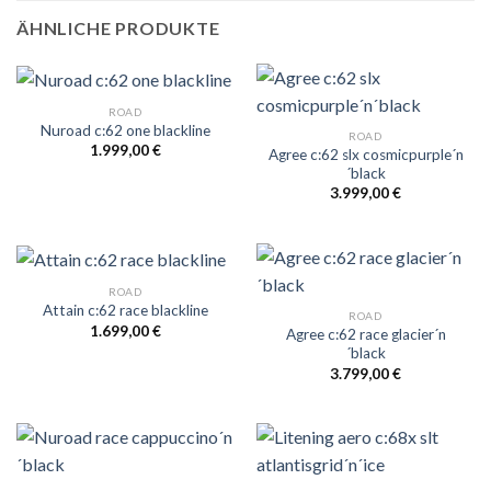
ÄHNLICHE PRODUKTE
ROAD
Nuroad c:62 one blackline
ROAD
1.999,00
€
Agree c:62 slx cosmicpurple´n
´black
3.999,00
€
ROAD
Attain c:62 race blackline
ROAD
1.699,00
€
Agree c:62 race glacier´n
´black
3.799,00
€