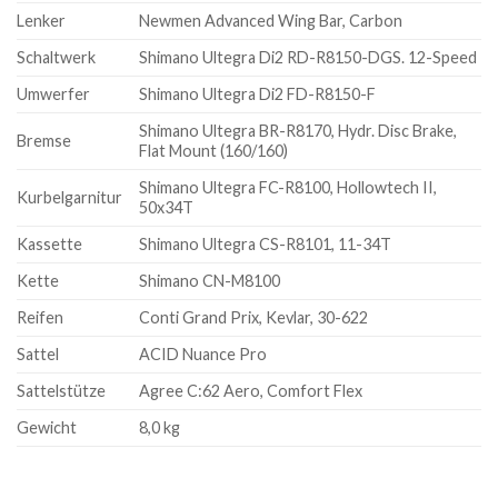
Lenker
Newmen Advanced Wing Bar, Carbon
Schaltwerk
Shimano Ultegra Di2 RD-R8150-DGS. 12-Speed
Umwerfer
Shimano Ultegra Di2 FD-R8150-F
Shimano Ultegra BR-R8170, Hydr. Disc Brake,
Bremse
Flat Mount (160/160)
Shimano Ultegra FC-R8100, Hollowtech II,
Kurbelgarnitur
50x34T
Kassette
Shimano Ultegra CS-R8101, 11-34T
Kette
Shimano CN-M8100
Reifen
Conti Grand Prix, Kevlar, 30-622
Sattel
ACID Nuance Pro
Sattelstütze
Agree C:62 Aero, Comfort Flex
Gewicht
8,0 kg