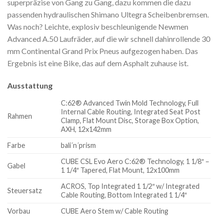
superpräzise von Gang zu Gang, dazu kommen die dazu
passenden hydraulischen Shimano Ultegra Scheibenbremsen.
Was noch? Leichte, explosiv beschleunigende Newmen
Advanced A.50 Laufräder, auf die wir schnell dahinrollende 30
mm Continental Grand Prix Pneus aufgezogen haben. Das
Ergebnis ist eine Bike, das auf dem Asphalt zuhause ist.
Ausstattung
C:62® Advanced Twin Mold Technology, Full
Internal Cable Routing, Integrated Seat Post
Rahmen
Clamp, Flat Mount Disc, Storage Box Option,
AXH, 12x142mm
Farbe
bali´n´prism
CUBE CSL Evo Aero C:62® Technology, 1 1/8″ –
Gabel
1 1/4″ Tapered, Flat Mount, 12x100mm
ACROS, Top Integrated 1 1/2″ w/ Integrated
Steuersatz
Cable Routing, Bottom Integrated 1 1/4″
Vorbau
CUBE Aero Stem w/ Cable Routing