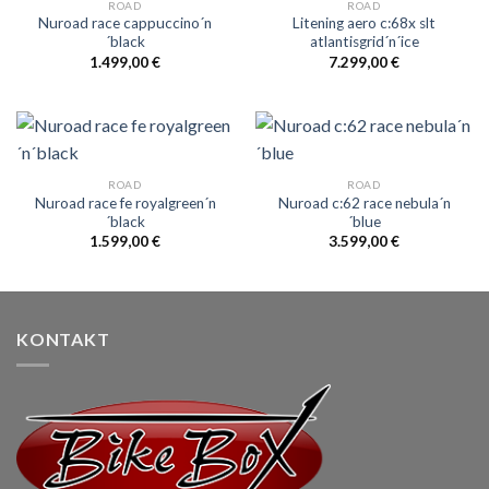
ROAD
ROAD
Nuroad race cappuccino´n
Litening aero c:68x slt
´black
atlantisgrid´n´ice
1.499,00
€
7.299,00
€
ROAD
ROAD
Nuroad race fe royalgreen´n
Nuroad c:62 race nebula´n
´black
´blue
1.599,00
€
3.599,00
€
KONTAKT