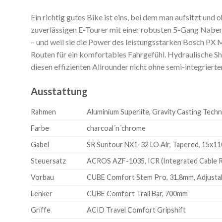
Ein richtig gutes Bike ist eins, bei dem man aufsitzt un
zuverlässigen E-Tourer mit einer robusten 5-Gang Nabe
– und weil sie die Power des leistungsstarken Bosch PX 
Routen für ein komfortables Fahrgefühl. Hydraulische S
diesen effizienten Allrounder nicht ohne semi-integrier
Ausstattung
Rahmen
Aluminium Superlite, Gravity Casting Techn
Farbe
charcoal´n´chrome
Gabel
SR Suntour NX1-32 LO Air, Tapered, 15x
Steuersatz
ACROS AZF-1035, ICR (Integrated Cable Ro
Vorbau
CUBE Comfort Stem Pro, 31.8mm, Adjusta
Lenker
CUBE Comfort Trail Bar, 700mm
Griffe
ACID Travel Comfort Gripshift