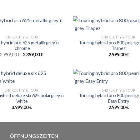
E-BIKE CITY & TOUR
E-BIKE CITY & TOUR
 hybrid pro 625 metallicgrey´n
Touring hybrid pro 800 pearlgr
´chrome
Trapez
Ursprünglicher
Aktueller
2.999,00
€
2.399,00
€
2.999,00
€
Preis
Preis
war:
ist:
2.999,00 €
2.399,00 €.
E-BIKE CITY & TOUR
E-BIKE CITY & TOUR
ybrid deluxe slx 625 polargrey´n
Touring hybrid pro 800 pearlgr
´white
Easy Entry
3.999,00
€
2.999,00
€
ÖFFNUNGSZEITEN