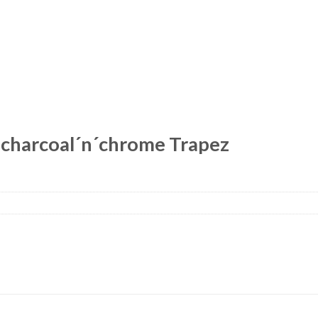
0 charcoal´n´chrome Trapez