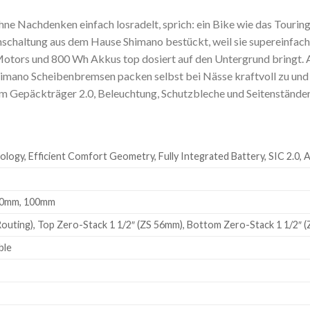
d ohne Nachdenken einfach losradelt, sprich: ein Bike wie das Touri
nschaltung aus dem Hause Shimano bestückt, weil sie supereinfac
Motors und 800 Wh Akkus top dosiert auf den Untergrund bringt. 
himano Scheibenbremsen packen selbst bei Nässe kraftvoll zu und
tem Gepäckträger 2.0, Beleuchtung, Schutzbleche und Seitenständer
ology, Efficient Comfort Geometry, Fully Integrated Battery, SIC 2.0,
110mm, 100mm
uting), Top Zero-Stack 1 1/2″ (ZS 56mm), Bottom Zero-Stack 1 1/2″ 
ble