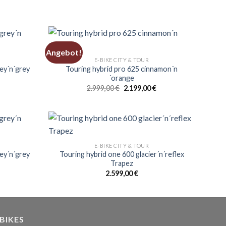
Angebot!
E-BIKE CITY & TOUR
ey´n´grey
Touring hybrid pro 625 cinnamon´n
´orange
Ursprünglicher
Aktueller
2.999,00
€
2.199,00
€
Preis
Preis
war:
ist:
2.999,00 €
2.199,00 €.
E-BIKE CITY & TOUR
ey´n´grey
Touring hybrid one 600 glacier´n´reflex
Trapez
2.599,00
€
BIKES