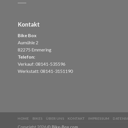
Kontakt
Bike Box
Aumühle 2
82275 Emmering
Telefon:
Verkauf: 08141-535596
Werkstatt: 08141-3151190
HOME
BIKES
ÜBER UNS
KONTAKT
IMPRESSUM
DATENS
Copyright 2026 ©
Bike-Box.com