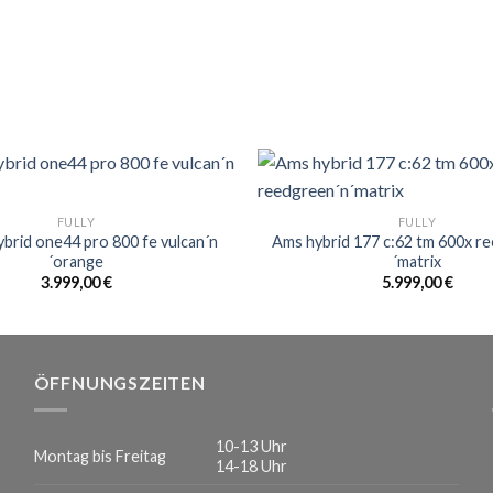
FULLY
FULLY
brid one44 pro 800 fe vulcan´n
Ams hybrid 177 c:62 tm 600x r
´orange
´matrix
3.999,00
€
5.999,00
€
ÖFFNUNGSZEITEN
10-13 Uhr
Montag bis Freitag
14-18 Uhr