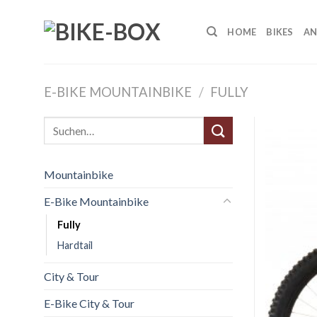
Skip
to
HOME
BIKES
AN
content
E-BIKE MOUNTAINBIKE
/
FULLY
Suche
nach:
Mountainbike
E-Bike Mountainbike
Fully
Hardtail
City & Tour
E-Bike City & Tour