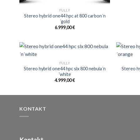
FULLY
Stereo hybrid one44 hpc at 800 carbon´n
´gold
6.999,00
€
FULLY
Stereo hybrid one44 hpc slx 800 nebula´n
Stereo hy
´white
4.999,00
€
KONTAKT
Kontakt