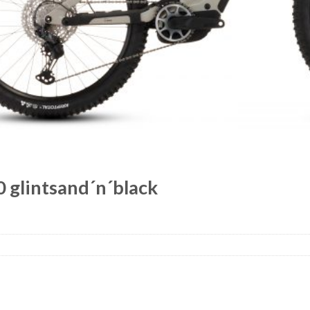
0 glintsand´n´black