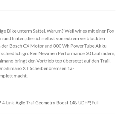
ge Bike unterm Sattel. Warum? Weil wir es mit einer Fox
und hinten, die sich selbst von extrem verblockten
iefern der Bosch CX Motor und 800 Wh PowerTube Akku
unterschiedlich großen Newmen Performance 30 Laufrädern,
imano bringt den Vortrieb top übersetzt auf den Trail,
schen Shimano XT Scheibenbremsen 1a-
mplett macht.
4-Link, Agile Trail Geometry, Boost 148, UDH™, Full