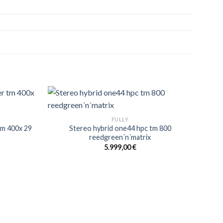
FULLY
tm 400x 29
Stereo hybrid one44 hpc tm 800
reedgreen´n´matrix
icher
Aktueller
5.999,00
€
Preis
ist:
5.999,00 €.