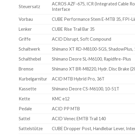
ACROS AZF-675, ICR (Integrated Cable Rout
Steuersatz
Interface
Vorbau
CUBE Performance Stem E-MTB 35, FPI-Li
Lenker
CUBE Rise Trail Bar 35
Griffe
ACID Disrupt, Soft Compound
Schaltwerk
Shimano XT RD-M8100-SGS, ShadowPlus, 
Schalthebel
Shimano Deore SL-M6100, Rapidfire-Plus
Bremse
Shimano XT BR-M8220, Hydr. Disc Brake (2
Kurbelgarnitur
ACID MTB Hybrid Pro, 36T
Kassette
Shimano Deore CS-M6100, 10-51T
Kette
KMC e12
Pedale
ACID PP MTB
Sattel
ACID Venec EMTB Trail 140
Sattelstütze
CUBE Dropper Post, Handlebar Lever, Inte