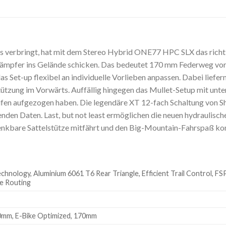
ls verbringt, hat mit dem Stereo Hybrid ONE77 HPC SLX das richti
mpfer ins Gelände schicken. Das bedeutet 170 mm Federweg vorn 
 das Set-up flexibel an individuelle Vorlieben anpassen. Dabei l
erstützung im Vorwärts. Auffällig hingegen das Mullet-Setup mit 
eifen aufgezogen haben. Die legendäre XT 12-fach Schaltung von Sh
henden Daten. Last, but not least ermöglichen die neuen hydrauli
senkbare Sattelstütze mitfährt und den Big-Mountain-Fahrspaß ko
logy, Aluminium 6061 T6 Rear Triangle, Efficient Trail Control, FSP 
le Routing
0mm, E-Bike Optimized, 170mm