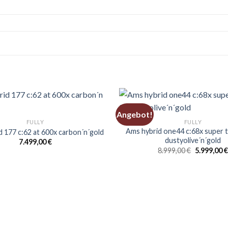
Angebot!
FULLY
FULLY
Ams hybrid one44 c:68x super 
 177 c:62 at 600x carbon´n´gold
dustyolive´n´gold
7.499,00
€
Ursprüngl
8.999,00
€
5.999,00
€
Preis
war:
8.999,00 €