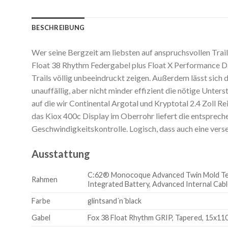
BESCHREIBUNG
Wer seine Bergzeit am liebsten auf anspruchsvollen Trai
Float 38 Rhythm Federgabel plus Float X Performance Dä
Trails völlig unbeeindruckt zeigen. Außerdem lässt sich
unauffällig, aber nicht minder effizient die nötige Unt
auf die wir Continental Argotal und Kryptotal 2.4 Zoll R
das Kiox 400c Display im Oberrohr liefert die entsprec
Geschwindigkeitskontrolle. Logisch, dass auch eine ver
Ausstattung
C:62® Monocoque Advanced Twin Mold Techno
Rahmen
Integrated Battery, Advanced Internal Cab
Farbe
glintsand´n´black
Gabel
Fox 38 Float Rhythm GRIP, Tapered, 15x11