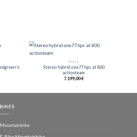
FULLY
eedgreen´n
Stereo hybrid one77 hpc at 800
actionteam
7.199,00
€
BIKES
Mountainbike
E-Bike Mountainbike