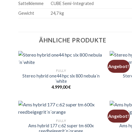
Sattelklemme
CUBE Semi-Integrated
Gewicht
24,7 kg
ÄHNLICHE PRODUKTE
Angebot!
FULLY
Stereo hybrid one44 hpc slx 800 nebula´n
Ster
´white
4.999,00
€
Angebot!
FULLY
Ams hybrid 177 c:62 super tm 600x
Ams hy
reedbeigegrit´n´orange