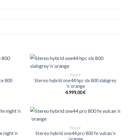
FULLY
ce 800
Stereo hybrid one44 hpc slx 800 slabgrey
´n´orange
4.999,00
€
FULLY
e night´n
Stereo hybrid one44 pro 800 fe vulcan´n
´orange