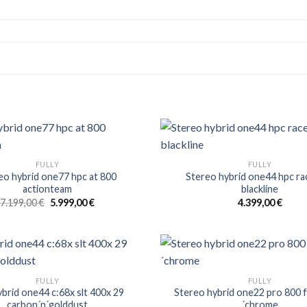
FULLY
FULLY
eo hybrid one77 hpc at 800
Stereo hybrid one44 hpc ra
actionteam
blackline
Ursprünglicher
Aktueller
7.199,00
€
5.999,00
€
4.399,00
€
Preis
Preis
war:
ist:
7.199,00 €
5.999,00 €.
FULLY
FULLY
brid one44 c:68x slt 400x 29
Stereo hybrid one22 pro 800 f
carbon´n´golddust
´chrome