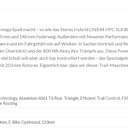
 allem mega Spaß macht – so wie das Stereo Hybrid ONE44 HPC SLX 
0 mm und 140 mm Federweg. Außerdem mit Newmen Performance 30 
nce und ein Fahrgefühl wie auf Wolken. In Sachen Vortrieb und Re
Überblick) und der 800 Wh Akku ihre Trümpfe aus. Diese Power to
iel Schub will aber auch top kontrolliert werden – das Spezialgeb
203 mm Rotoren. Eigentlich klar, dass wir dieser Trail-Maschin
logy, Aluminium 6061 T6 Rear Triangle, Efficient Trail Control, FSP 
le Routing
0mm, E-Bike Optimized, 150mm