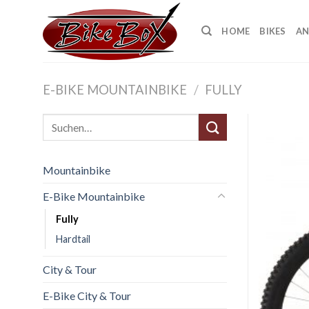
Skip
to
HOME
BIKES
AN
content
E-BIKE MOUNTAINBIKE
/
FULLY
Suche
nach:
Mountainbike
E-Bike Mountainbike
Fully
Hardtail
City & Tour
E-Bike City & Tour