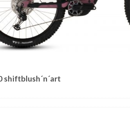
 shiftblush´n´art