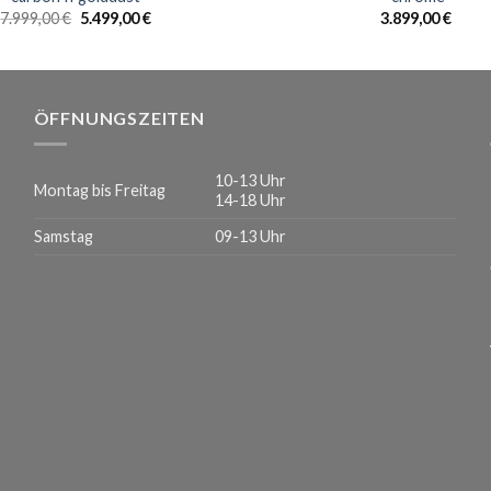
Ursprünglicher
Aktueller
7.999,00
€
5.499,00
€
3.899,00
€
Preis
Preis
war:
ist:
7.999,00 €
5.499,00 €.
ÖFFNUNGSZEITEN
10-13 Uhr
Montag bis Freitag
14-18 Uhr
Samstag
09-13 Uhr