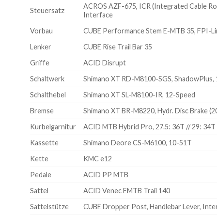
ACROS AZF-675, ICR (Integrated Cable Rout
Steuersatz
Interface
Vorbau
CUBE Performance Stem E-MTB 35, FPI-Li
Lenker
CUBE Rise Trail Bar 35
Griffe
ACID Disrupt
Schaltwerk
Shimano XT RD-M8100-SGS, ShadowPlus, 
Schalthebel
Shimano XT SL-M8100-IR, 12-Speed
Bremse
Shimano XT BR-M8220, Hydr. Disc Brake (2
Kurbelgarnitur
ACID MTB Hybrid Pro, 27.5: 36T // 29: 34T
Kassette
Shimano Deore CS-M6100, 10-51T
Kette
KMC e12
Pedale
ACID PP MTB
Sattel
ACID Venec EMTB Trail 140
Sattelstütze
CUBE Dropper Post, Handlebar Lever, Inte