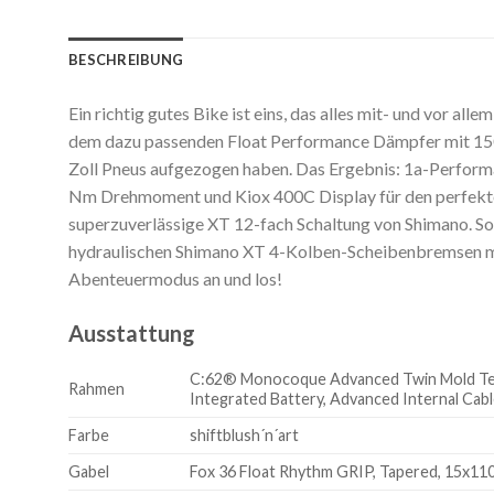
BESCHREIBUNG
Ein richtig gutes Bike ist eins, das alles mit- und vor
dem dazu passenden Float Performance Dämpfer mit 15
Zoll Pneus aufgezogen haben. Das Ergebnis: 1a-Performa
Nm Drehmoment und Kiox 400C Display für den perfekten 
superzuverlässige XT 12-fach Schaltung von Shimano. So v
hydraulischen Shimano XT 4-Kolben-Scheibenbremsen mit 
Abenteuermodus an und los!
Ausstattung
C:62® Monocoque Advanced Twin Mold Techno
Rahmen
Integrated Battery, Advanced Internal Cab
Farbe
shiftblush´n´art
Gabel
Fox 36 Float Rhythm GRIP, Tapered, 15x11