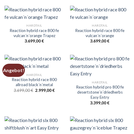
HARDTAIL
HARDTAIL
Reaction hybrid race 800 fe
Reaction hybrid race 800 fe
vulcan´n´orange Trapez
vulcan´n´orange
3.699,00
€
3.699,00
€
Angebot!
HARDTAIL
Reaction hybrid race 800
HARDTAIL
allroad black´n´metal
Reaction hybrid pro 800 fe
Ursprünglicher
Aktueller
3.699,00
€
2.999,00
€
desertstone´n´driedherbs
Preis
Preis
Easy Entry
war:
ist:
3.699,00 €
2.999,00 €.
3.399,00
€