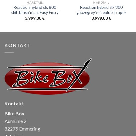
HARDTAIL
HARDTAIL
Reaction hybrid slx 800
Reaction hybrid slx 800
shiftblush´n´art Easy Entry
gauzegrey´n´iceblue Trapez
3.999,00
€
3.999,00
€
KONTAKT
Kontakt
Bike Box
Aumühle 2
82275 Emmering