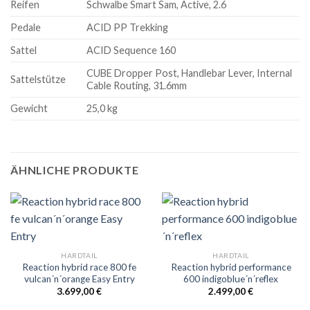
Reifen
Schwalbe Smart Sam, Active, 2.6
Pedale
ACID PP Trekking
Sattel
ACID Sequence 160
CUBE Dropper Post, Handlebar Lever, Internal
Sattelstütze
Cable Routing, 31.6mm
Gewicht
25,0 kg
ÄHNLICHE PRODUKTE
HARDTAIL
HARDTAIL
Reaction hybrid race 800 fe
Reaction hybrid performance
vulcan´n´orange Easy Entry
600 indigoblue´n´reflex
3.699,00
€
2.499,00
€