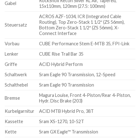
RockShox Recon Silver RL Air, Tapered,
Gabel
15x110mm, 120mm (27.5: 100mm)
ACROS AZF-1034, ICR (Integrated Cable
Routing), Top Zero-Stack 1 1/2″ (ZS 56mm),
Steuersatz
Bottom Zero-Stack 1 1/2″ (ZS 56mm), X-
Connect Interface
Vorbau
CUBE Performance Stem E-MTB 35, FPI-Link
Lenker
CUBE Rise Trail Bar 35
Griffe
ACID Hybrid Perform
Schaltwerk
Sram Eagle 90 Transmission, 12-Speed
Schalthebel
Sram Eagle 90 Transmission
Magura Louise, Front 4-Piston/Rear 4-Piston,
Bremse
Hydr. Disc Brake (203)
Kurbelgarnitur
ACID MTB Hybrid Pro, 38T
Kassette
Sram XS-1270, 10-52T
Kette
Sram GX Eagle™ Transmission