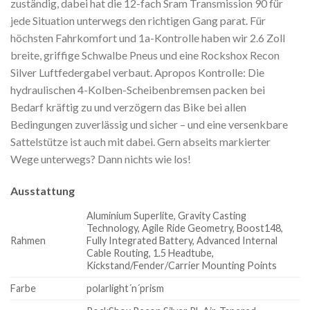
zuständig, dabei hat die 12-fach Sram Transmission 90 für
jede Situation unterwegs den richtigen Gang parat. Für
höchsten Fahrkomfort und 1a-Kontrolle haben wir 2.6 Zoll
breite, griffige Schwalbe Pneus und eine Rockshox Recon
Silver Luftfedergabel verbaut. Apropos Kontrolle: Die
hydraulischen 4-Kolben-Scheibenbremsen packen bei
Bedarf kräftig zu und verzögern das Bike bei allen
Bedingungen zuverlässig und sicher – und eine versenkbare
Sattelstütze ist auch mit dabei. Gern abseits markierter
Wege unterwegs? Dann nichts wie los!
Ausstattung
Aluminium Superlite, Gravity Casting
Technology, Agile Ride Geometry, Boost148,
Rahmen
Fully Integrated Battery, Advanced Internal
Cable Routing, 1.5 Headtube,
Kickstand/Fender/Carrier Mounting Points
Farbe
polarlight´n´prism