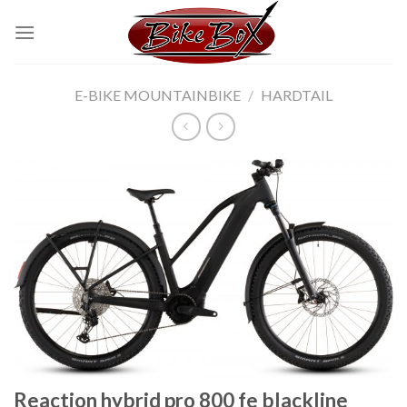
Skip
to
content
E-BIKE MOUNTAINBIKE
/
HARDTAIL
Reaction hybrid pro 800 fe blackline