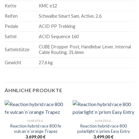
Kette
KMC e12
Reifen
Schwalbe Smart Sam, Active, 2.6
Pedale
ACID PP Trekking
Sattel
ACID Sequence 160
CUBE Dropper Post, Handlebar Lever, Internal
Sattelstütze
Cable Routing, 31.6mm
Gewicht
27,6 kg
ÄHNLICHE PRODUKTE
HARDTAIL
HARDTAIL
Reaction hybrid race 800 fe
Reaction hybrid race 800
vulcan´n´orange Trapez
polarlight´n´prism Easy Entry
3.699,00
€
3.499,00
€