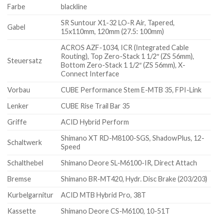
Farbe
blackline
SR Suntour X1-32 LO-R Air, Tapered,
Gabel
15x110mm, 120mm (27.5: 100mm)
ACROS AZF-1034, ICR (Integrated Cable
Routing), Top Zero-Stack 1 1/2″ (ZS 56mm),
Steuersatz
Bottom Zero-Stack 1 1/2″ (ZS 56mm), X-
Connect Interface
Vorbau
CUBE Performance Stem E-MTB 35, FPI-Link
Lenker
CUBE Rise Trail Bar 35
Griffe
ACID Hybrid Perform
Shimano XT RD-M8100-SGS, ShadowPlus, 12-
Schaltwerk
Speed
Schalthebel
Shimano Deore SL-M6100-IR, Direct Attach
Bremse
Shimano BR-MT420, Hydr. Disc Brake (203/203)
Kurbelgarnitur
ACID MTB Hybrid Pro, 38T
Kassette
Shimano Deore CS-M6100, 10-51T