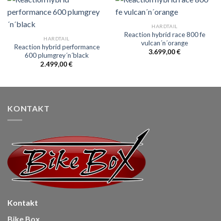
HARDTAIL
Reaction hybrid race 800 fe
HARDTAIL
vulcan´n´orange
Reaction hybrid performance
3.699,00
€
600 plumgrey´n´black
2.499,00
€
KONTAKT
Kontakt
Bike Box