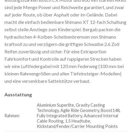
sind jede Menge Power und Reichweite garantiert, und zwar
auf jeder Route, ob über Asphalt oder im Gelände. Dabei
macht die einfach bedienbare Shimano XT 12-fach Schaltung
selbst steile Anstiege zum Kinderspiel. Bergab packen die
hydraulischen 4-Kolben-Scheibenbremsen von Shimano
kraftvoll zu und verzögern die griffigen Schwalbe 2.6 Zoll
Reifen zuverlässig und sicher. Für eine Extraportion
Fahrkomfort und Kontrolle auf ruppigeren Strecken haben
wir eine Luftfedergabel mit 120 mm Federweg (100 mm bei
kleinen Rahmengrößen und allen Tiefeinsteiger-Modellen)
und eine versenkbare Sattelstütze verbaut.
Ausstattung
Aluminium Superlite, Gravity Casting
Technology, Agile Ride Geometry, Boost148,
Rahmen
Fully Integrated Battery, Advanced Internal
Cable Routing, 1.5 Headtube,
Kickstand/Fender/Carrier Mounting Points