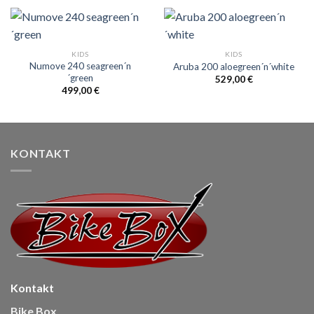
KIDS
KIDS
Numove 240 seagreen´n
Aruba 200 aloegreen´n´white
´green
529,00
€
499,00
€
KONTAKT
Kontakt
Bike Box