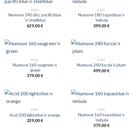
KIDS
KIDS
Numove 240 disc pacificblue
Numove 180 topasblue´n
´n´steelblue
´nebula
629,00
€
399,00
€
KIDS
KIDS
Numove 160 seagreen´n
Numove 240 fucsia´n´plum
´green
499,00
€
379,00
€
KIDS
KIDS
Numove 160 topasblue´n
Acid 200 lightolive´n´orange
´nebula
329,00
€
379,00
€