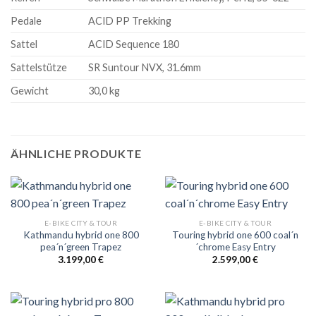
Pedale
ACID PP Trekking
Sattel
ACID Sequence 180
Sattelstütze
SR Suntour NVX, 31.6mm
Gewicht
30,0 kg
ÄHNLICHE PRODUKTE
E-BIKE CITY & TOUR
E-BIKE CITY & TOUR
Kathmandu hybrid one 800
Touring hybrid one 600 coal´n
pea´n´green Trapez
´chrome Easy Entry
3.199,00
€
2.599,00
€