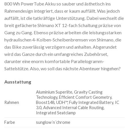
800 Wh PowerTube Akku so sauber und ästhetisch ins
Rahmendesign integriert, dass er kaum auffällt. Was jedoch
auffällt, ist die tatkräftige Unterstützung. Dabei wechselt die
breit gefächerte Shimano XT 12-fach Schaltung präzise von
Gang zu Gang. Ebenso präzise arbeiten die leistungsstarken
hydraulischen 4-Kolben-Scheibenbremsen von Shimano, die
das Bike zuverlässig verzögern und anhalten. Abgerundet
wird das Ganze durch ein umfangreiches Zubehörset,
darunter eine enorm komfortable Parallelogramm-
Sattelstütze. Also, wo soll das nächste Abenteuer hingehen?
Ausstattung
Aluminium Superlite, Gravity Casting
Technology, Efficient Comfort Geometry,
Rahmen
Boost148, UDH™, Fully Integrated Battery, IC
3.0, Advanced Internal Cable Routing,
Integrated Seatclamp
Farbe
sunglow´n´chrome