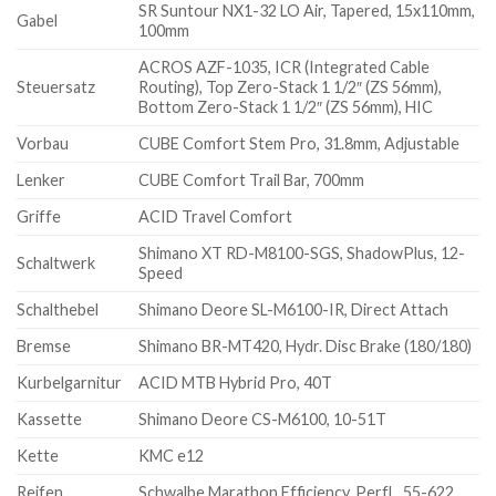
SR Suntour NX1-32 LO Air, Tapered, 15x110mm,
Gabel
100mm
ACROS AZF-1035, ICR (Integrated Cable
Steuersatz
Routing), Top Zero-Stack 1 1/2″ (ZS 56mm),
Bottom Zero-Stack 1 1/2″ (ZS 56mm), HIC
Vorbau
CUBE Comfort Stem Pro, 31.8mm, Adjustable
Lenker
CUBE Comfort Trail Bar, 700mm
Griffe
ACID Travel Comfort
Shimano XT RD-M8100-SGS, ShadowPlus, 12-
Schaltwerk
Speed
Schalthebel
Shimano Deore SL-M6100-IR, Direct Attach
Bremse
Shimano BR-MT420, Hydr. Disc Brake (180/180)
Kurbelgarnitur
ACID MTB Hybrid Pro, 40T
Kassette
Shimano Deore CS-M6100, 10-51T
Kette
KMC e12
Reifen
Schwalbe Marathon Efficiency, PerfL, 55-622