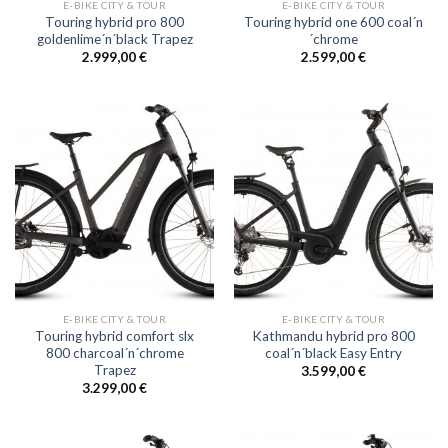
E-BIKE CITY & TOUR
E-BIKE CITY & TOUR
Touring hybrid pro 800
Touring hybrid one 600 coal´n
goldenlime´n´black Trapez
´chrome
2.999,00
€
2.599,00
€
E-BIKE CITY & TOUR
E-BIKE CITY & TOUR
Touring hybrid comfort slx
Kathmandu hybrid pro 800
800 charcoal´n´chrome
coal´n´black Easy Entry
Trapez
3.599,00
€
3.299,00
€