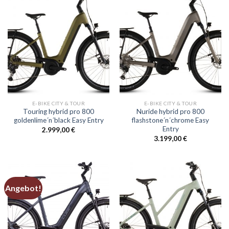
E-BIKE CITY & TOUR
E-BIKE CITY & TOUR
Touring hybrid pro 800
Nuride hybrid pro 800
goldenlime´n´black Easy Entry
flashstone´n´chrome Easy
Entry
2.999,00
€
3.199,00
€
Angebot!