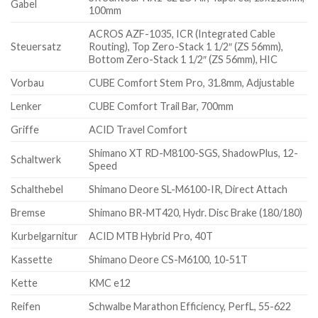
Gabel
100mm
ACROS AZF-1035, ICR (Integrated Cable
Steuersatz
Routing), Top Zero-Stack 1 1/2″ (ZS 56mm),
Bottom Zero-Stack 1 1/2″ (ZS 56mm), HIC
Vorbau
CUBE Comfort Stem Pro, 31.8mm, Adjustable
Lenker
CUBE Comfort Trail Bar, 700mm
Griffe
ACID Travel Comfort
Shimano XT RD-M8100-SGS, ShadowPlus, 12-
Schaltwerk
Speed
Schalthebel
Shimano Deore SL-M6100-IR, Direct Attach
Bremse
Shimano BR-MT420, Hydr. Disc Brake (180/180)
Kurbelgarnitur
ACID MTB Hybrid Pro, 40T
Kassette
Shimano Deore CS-M6100, 10-51T
Kette
KMC e12
Reifen
Schwalbe Marathon Efficiency, PerfL, 55-622