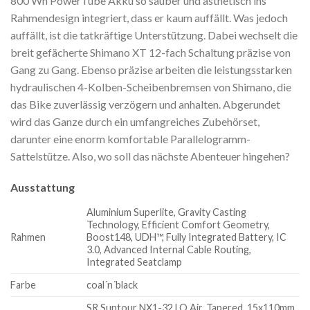
800 Wh PowerTube Akku so sauber und ästhetisch ins
Rahmendesign integriert, dass er kaum auffällt. Was jedoch
auffällt, ist die tatkräftige Unterstützung. Dabei wechselt die
breit gefächerte Shimano XT 12-fach Schaltung präzise von
Gang zu Gang. Ebenso präzise arbeiten die leistungsstarken
hydraulischen 4-Kolben-Scheibenbremsen von Shimano, die
das Bike zuverlässig verzögern und anhalten. Abgerundet
wird das Ganze durch ein umfangreiches Zubehörset,
darunter eine enorm komfortable Parallelogramm-
Sattelstütze. Also, wo soll das nächste Abenteuer hingehen?
Ausstattung
Aluminium Superlite, Gravity Casting
Technology, Efficient Comfort Geometry,
Rahmen
Boost148, UDH™, Fully Integrated Battery, IC
3.0, Advanced Internal Cable Routing,
Integrated Seatclamp
Farbe
coal´n´black
SR Suntour NX1-32 LO Air, Tapered, 15x110mm,