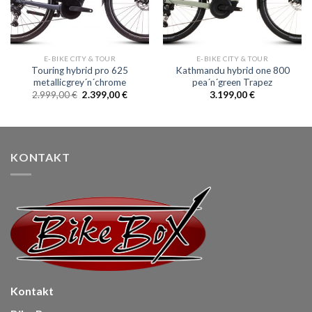
E-BIKE CITY & TOUR
E-BIKE CITY & TOUR
Touring hybrid pro 625
Kathmandu hybrid one 800
metallicgrey´n´chrome
pea´n´green Trapez
Ursprünglicher
Aktueller
2.999,00
€
2.399,00
€
3.199,00
€
Preis
Preis
war:
ist:
2.999,00 €
2.399,00 €.
KONTAKT
Kontakt