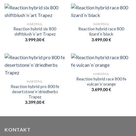
HARDTAIL
HARDTAIL
Reaction hybrid slx 800
Reaction hybrid race 800
shiftblush´n´art Trapez
lizard´n´black
3.999,00
€
3.499,00
€
HARDTAIL
Reaction hybrid race 800 fe
HARDTAIL
vulcan´n´orange
Reaction hybrid pro 800 fe
3.699,00
€
desertstone´n´driedherbs
Trapez
3.399,00
€
KONTAKT