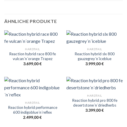
ÄHNLICHE PRODUKTE
HARDTAIL
HARDTAIL
Reaction hybrid race 800 fe
Reaction hybrid slx 800
vulcan´n´orange Trapez
gauzegrey´n´iceblue
3.699,00
€
3.999,00
€
HARDTAIL
Reaction hybrid pro 800 fe
HARDTAIL
desertstone´n´driedherbs
Reaction hybrid performance
3.399,00
€
600 indigoblue´n´reflex
2.499,00
€