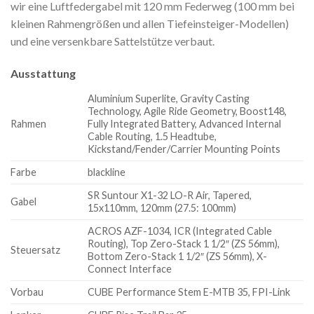
wir eine Luftfedergabel mit 120 mm Federweg (100 mm bei
kleinen Rahmengrößen und allen Tiefeinsteiger-Modellen)
und eine versenkbare Sattelstütze verbaut.
Ausstattung
Aluminium Superlite, Gravity Casting
Technology, Agile Ride Geometry, Boost148,
Rahmen
Fully Integrated Battery, Advanced Internal
Cable Routing, 1.5 Headtube,
Kickstand/Fender/Carrier Mounting Points
Farbe
blackline
SR Suntour X1-32 LO-R Air, Tapered,
Gabel
15x110mm, 120mm (27.5: 100mm)
ACROS AZF-1034, ICR (Integrated Cable
Routing), Top Zero-Stack 1 1/2″ (ZS 56mm),
Steuersatz
Bottom Zero-Stack 1 1/2″ (ZS 56mm), X-
Connect Interface
Vorbau
CUBE Performance Stem E-MTB 35, FPI-Link