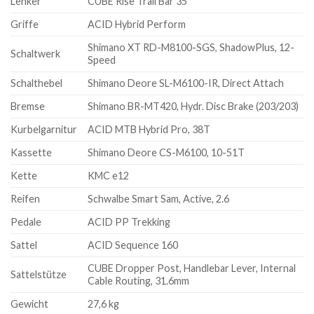
Lenker
CUBE Rise Trail Bar 35
Griffe
ACID Hybrid Perform
Shimano XT RD-M8100-SGS, ShadowPlus, 12-
Schaltwerk
Speed
Schalthebel
Shimano Deore SL-M6100-IR, Direct Attach
Bremse
Shimano BR-MT420, Hydr. Disc Brake (203/203)
Kurbelgarnitur
ACID MTB Hybrid Pro, 38T
Kassette
Shimano Deore CS-M6100, 10-51T
Kette
KMC e12
Reifen
Schwalbe Smart Sam, Active, 2.6
Pedale
ACID PP Trekking
Sattel
ACID Sequence 160
CUBE Dropper Post, Handlebar Lever, Internal
Sattelstütze
Cable Routing, 31.6mm
Gewicht
27,6 kg