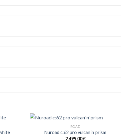
ROAD
´white
Nuroad c:62 pro vulcan´n´prism
2.499,00
€