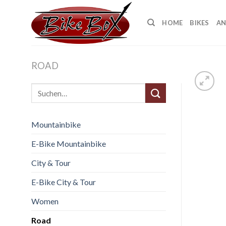
Skip
to
HOME
BIKES
AN
content
ROAD
Suche
nach:
Mountainbike
E-Bike Mountainbike
City & Tour
E-Bike City & Tour
Women
Road