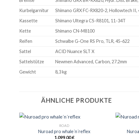
Bremse
Shimano GRX BR-RX820, Hydr. Disc Brake,
Kurbelgarnitur
Shimano GRX FC-RX820-2, Hollowtech II, 4
Kassette
Shimano Ultegra CS-R8101, 11-34T
Kette
Shimano CN-M8100
Reifen
Schwalbe G-One RS Pro, TLR, 45-622
Sattel
ACID Nuance SLT X
Sattelstütze
Newmen Advanced, Carbon, 27.2mm
Gewicht
8,3 kg
ÄHNLICHE PRODUKTE
ROAD
Nuroad pro whale´n´reflex
Nuroad
1.099,00
€