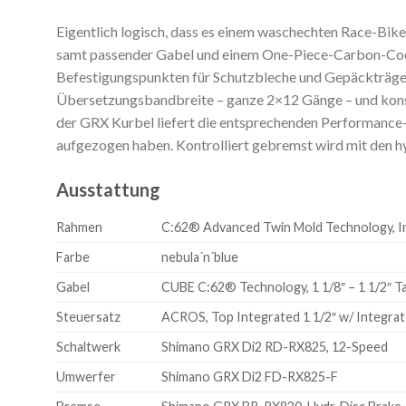
Eigentlich logisch, dass es einem waschechten Race-Bi
samt passender Gabel und einem One-Piece-Carbon-Cockp
Befestigungspunkten für Schutzbleche und Gepäckträger 
Übersetzungsbandbreite – ganze 2×12 Gänge – und kons
der GRX Kurbel liefert die entsprechenden Performanc
aufgezogen haben. Kontrolliert gebremst wird mit den hy
Ausstattung
Rahmen
C:62® Advanced Twin Mold Technology, In
Farbe
nebula´n´blue
Gabel
CUBE C:62® Technology, 1 1/8″ – 1 1/2″ T
Steuersatz
ACROS, Top Integrated 1 1/2″ w/ Integrat
Schaltwerk
Shimano GRX Di2 RD-RX825, 12-Speed
Umwerfer
Shimano GRX Di2 FD-RX825-F