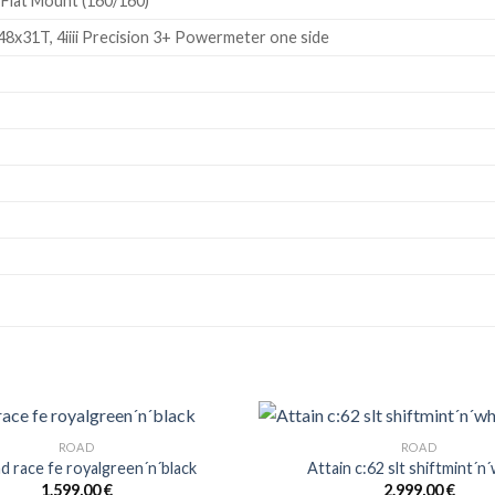
 Flat Mount (160/160)
8x31T, 4iiii Precision 3+ Powermeter one side
ROAD
ROAD
 race fe royalgreen´n´black
Attain c:62 slt shiftmint´n
1.599,00
€
2.999,00
€