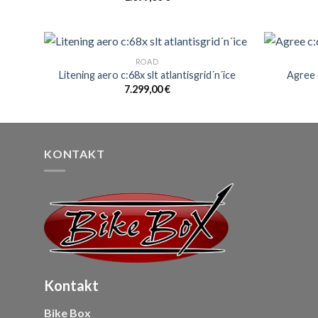
ROAD
Litening aero c:68x slt atlantisgrid´n´ice
Agree 
7.299,00
€
KONTAKT
Kontakt
Bike Box