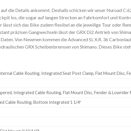
ke auf die Details ankommt. Deshalb schicken wir unser Nuroad 
it los, die sogar auf langen Strecken an Fahrkomfort und Kontro
lässt sich das Bike zudem flexibel an die jeweilige Tour oder Re
tant präzisen Gangwechseln lässt der GRX Di2 Antrieb von Shima
e-Daten. Von Newmen kommen die Advanced SL X.R. 36 Carbonlauf
draulischen GRX Scheibenbremsen von Shimano. Dieses Bike steht a
ternal Cable Routing, Integrated Seat Post Clamp, Flat Mount Disc,
apered, Integrated Cable Routing, Flat Mount Disc, Fender & Lowrider
ed Cable Routing, Bottom Integrated 1 1/4″