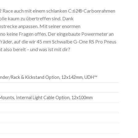
C:62 Race auch mit einem schlanken C:62® Carbonrahmen
lle kaum zu übertreffen sind. Dank
nnstrecke anpassen. Mit seiner enormen
no keine Fragen offen. Der eingebaute Powermeter an
räder, auf die wir 45 mm Schwalbe G-One RS Pro Pneus
lso bereit – und was ist mit dir?
 Fender/Rack & Kickstand Option, 12x142mm, UDH™
 Mounts, Internal Light Cable Option, 12x100mm