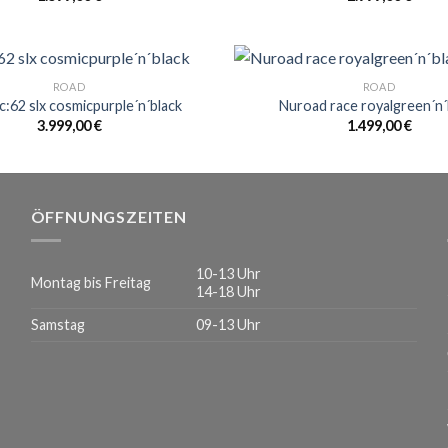
ROAD
ROAD
c:62 slx cosmicpurple´n´black
Nuroad race royalgreen´n´
3.999,00
€
1.499,00
€
ÖFFNUNGSZEITEN
10-13 Uhr
Montag bis Freitag
14-18 Uhr
Samstag
09-13 Uhr