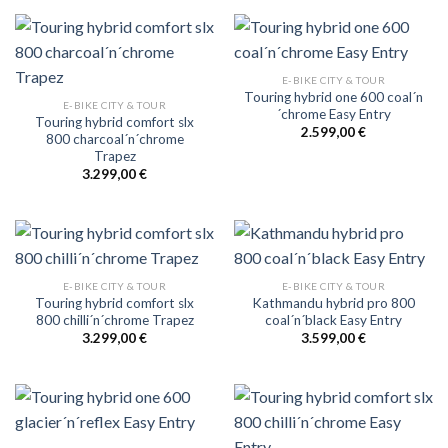
E-BIKE CITY & TOUR
Touring hybrid one 600 coal´n
E-BIKE CITY & TOUR
´chrome Easy Entry
Touring hybrid comfort slx
2.599,00
€
800 charcoal´n´chrome
Trapez
3.299,00
€
E-BIKE CITY & TOUR
E-BIKE CITY & TOUR
Touring hybrid comfort slx
Kathmandu hybrid pro 800
800 chilli´n´chrome Trapez
coal´n´black Easy Entry
3.299,00
€
3.599,00
€