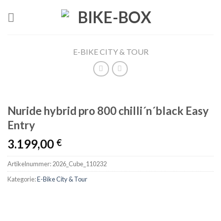
Skip
to
content
E-BIKE CITY & TOUR
Nuride hybrid pro 800 chilli´n´black Easy
Entry
3.199,00
€
Artikelnummer:
2026_Cube_110232
Kategorie:
E-Bike City & Tour