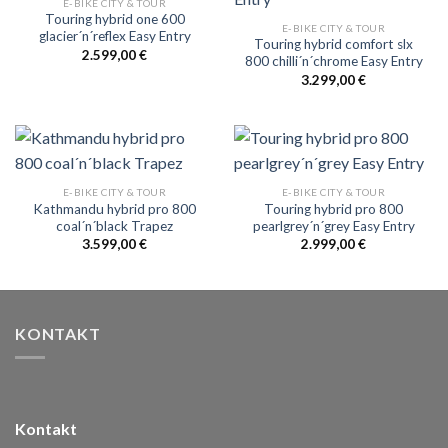
E-BIKE CITY & TOUR
Touring hybrid one 600
E-BIKE CITY & TOUR
glacier´n´reflex Easy Entry
Touring hybrid comfort slx
2.599,00
€
800 chilli´n´chrome Easy Entry
3.299,00
€
E-BIKE CITY & TOUR
E-BIKE CITY & TOUR
Kathmandu hybrid pro 800
Touring hybrid pro 800
coal´n´black Trapez
pearlgrey´n´grey Easy Entry
3.599,00
€
2.999,00
€
KONTAKT
Kontakt