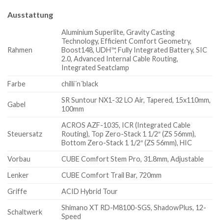
Ausstattung
Aluminium Superlite, Gravity Casting
Technology, Efficient Comfort Geometry,
Rahmen
Boost148, UDH™, Fully Integrated Battery, SIC
2.0, Advanced Internal Cable Routing,
Integrated Seatclamp
Farbe
chilli´n´black
SR Suntour NX1-32 LO Air, Tapered, 15x110mm,
Gabel
100mm
ACROS AZF-1035, ICR (Integrated Cable
Steuersatz
Routing), Top Zero-Stack 1 1/2″ (ZS 56mm),
Bottom Zero-Stack 1 1/2″ (ZS 56mm), HIC
Vorbau
CUBE Comfort Stem Pro, 31.8mm, Adjustable
Lenker
CUBE Comfort Trail Bar, 720mm
Griffe
ACID Hybrid Tour
Shimano XT RD-M8100-SGS, ShadowPlus, 12-
Schaltwerk
Speed